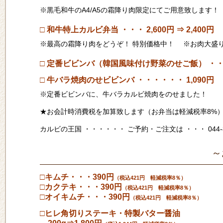
※黒毛和牛のA4/A5の霜降り肉限定にてご用意致します！ 
□ 和牛特上カルビ弁当 ・・・ 2,600円 ⇒ 2,400円
※最高の霜降り肉をどうぞ！ 特別価格中！ ※お肉大盛り 
□ 定番ビビンバ（韓国風味付け野菜のせご飯） ・・ 
□ 牛バラ焼肉のせビビンバ ・・・・・・ 1,090円
※定番ビビンバに、牛バラカルビ焼肉をのせました！
★お会計時消費税を加算致します（お弁当は軽減税率8%
カルビの王国 ・・・・・・ ご予約・ご注文は ・・・ 044-81
～
□キムチ・・・390円
（税込421円 軽減税率8％）
□カクテキ・・・390円
（税込421円 軽減税率8％）
□オイキムチ・・・390円
（税込421円 軽減税率8％）
□ヒレ角切りステーキ・特製バター醤油