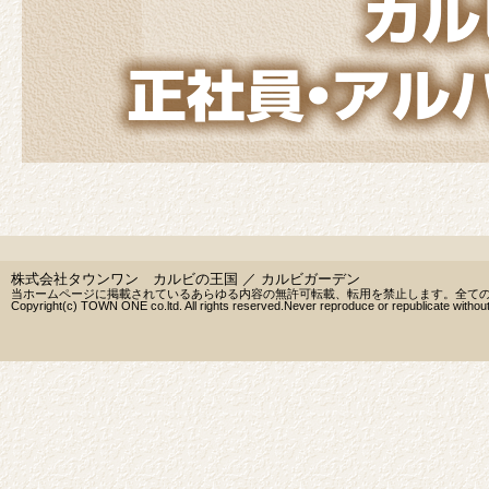
株式会社タウンワン カルビの王国 ／ カルビガーデン
当ホームページに掲載されているあらゆる内容の無許可転載、転用を禁止します。全て
Copyright(c) TOWN ONE co.ltd. All rights reserved.Never reproduce or republicate without